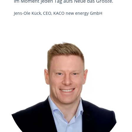
im Moment jeden Tag aufs Neue das Größte.
Jens-Ole Kück, CEO, KACO new energy GmbH