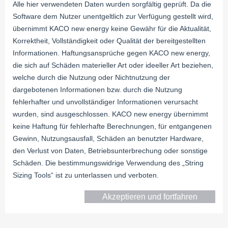
Alle hier verwendeten Daten wurden sorgfältig geprüft. Da die
Software dem Nutzer unentgeltlich zur Verfügung gestellt wird,

übernimmt KACO new energy keine Gewähr für die Aktualität,

Korrektheit, Vollständigkeit oder Qualität der bereitgestellten
Informationen. Haftungsansprüche gegen KACO new energy,
die sich auf Schäden materieller Art oder ideeller Art beziehen,
welche durch die Nutzung oder Nichtnutzung der
Ändern
Hersteller
Modul-Typ
dargebotenen Informationen bzw. durch die Nutzung
fehlerhafter und unvollständiger Informationen verursacht
wurden, sind ausgeschlossen. KACO new energy übernimmt
Modultemperatur
keine Haftung für fehlerhafte Berechnungen, für entgangenen
Gewinn, Nutzungsausfall, Schäden an benutzter Hardware,
den Verlust von Daten, Betriebsunterbrechung oder sonstige
Schäden. Die bestimmungswidrige Verwendung des „String
Sizing Tools“ ist zu unterlassen und verboten.
Akzeptieren und fortfahren
Verschaltung
Module pro Strang
Anzahl Stränge
Anzahl Module