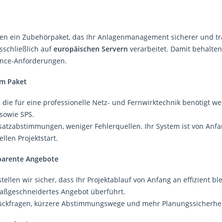
nen ein Zubehörpaket, das Ihr Anlagenmanagement sicherer und t
sschließlich auf
europäischen Servern
verarbeitet. Damit behalten 
ance-Anforderungen.
em Paket
ie für eine professionelle Netz- und Fernwirktechnik benötigt werd
 sowie SPS.
usatzabstimmungen, weniger Fehlerquellen. Ihr System ist von Anf
len Projektstart.
sparente Angebote
len wir sicher, dass Ihr Projektablauf von Anfang an effizient bl
aßgeschneidertes Angebot überführt.
er Rückfragen, kürzere Abstimmungswege und mehr Planungssicherhei