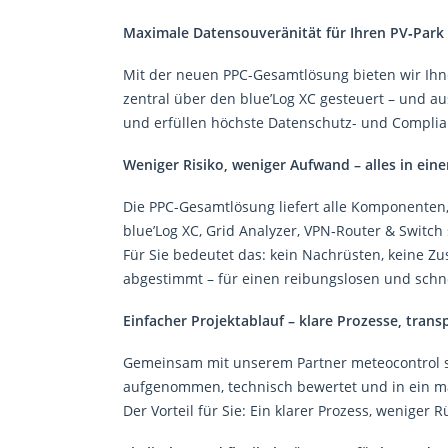
Maximale Datensouveränität für Ihren PV‑Park
Mit der neuen PPC-Gesamtlösung bieten wir Ih
zentral über den blue’Log XC gesteuert – und au
und erfüllen höchste Datenschutz- und Compli
Weniger Risiko, weniger Aufwand – alles in ein
Die PPC-Gesamtlösung liefert alle Komponenten, d
blue’Log XC, Grid Analyzer, VPN‑Router & Switch
Für Sie bedeutet das: kein Nachrüsten, keine Z
abgestimmt – für einen reibungslosen und schnel
Einfacher Projektablauf – klare Prozesse, tran
Gemeinsam mit unserem Partner meteocontrol stel
aufgenommen, technisch bewertet und in ein m
Der Vorteil für Sie: Ein klarer Prozess, wenig