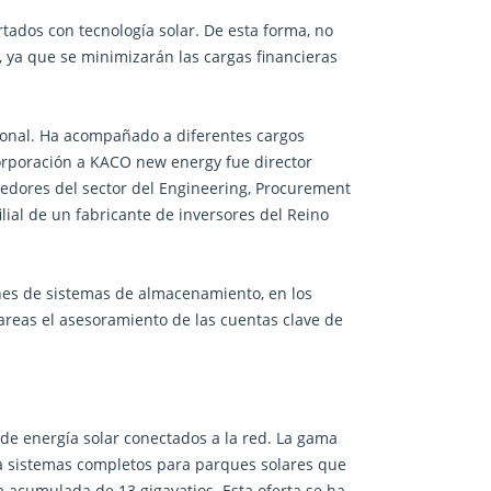
ados con tecnología solar. De esta forma, no
 ya que se minimizarán las cargas financieras
ional. Ha acompañado a diferentes cargos
ncorporación a KACO new energy fue director
edores del sector del Engineering, Procurement
lial de un fabricante de inversores del Reino
ones de sistemas de almacenamiento, en los
tareas el asesoramiento de las cuentas clave de
e energía solar conectados a la red. La gama
a sistemas completos para parques solares que
 acumulada de 13 gigavatios. Esta oferta se ha