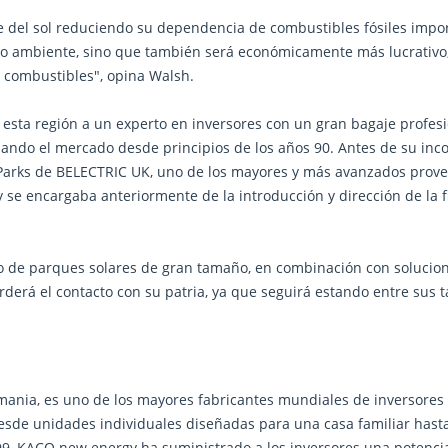
del sol reduciendo su dependencia de combustibles fósiles import
dio ambiente, sino que también será económicamente más lucrativo,
e combustibles", opina Walsh.
sta región a un experto en inversores con un gran bagaje profes
rollando el mercado desde principios de los años 90. Antes de su i
r Parks de BELECTRIC UK, uno de los mayores y más avanzados prove
se encargaba anteriormente de la introducción y dirección de la fi
ollo de parques solares de gran tamaño, en combinación con soluci
erderá el contacto con su patria, ya que seguirá estando entre sus 
nia, es uno de los mayores fabricantes mundiales de inversores d
esde unidades individuales diseñadas para una casa familiar hast
9, KACO new energy ha suministrado a los inversores una potencia