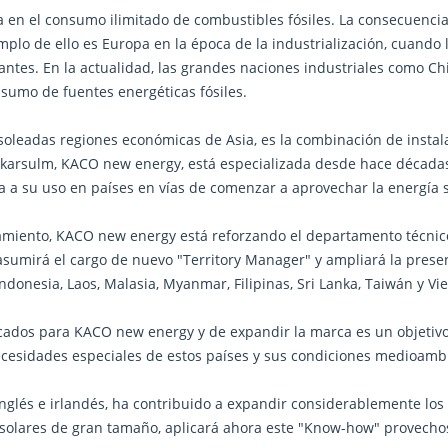
ba en el consumo ilimitado de combustibles fósiles. La consecuenci
lo de ello es Europa en la época de la industrialización, cuando l
tantes. En la actualidad, las grandes naciones industriales como Ch
sumo de fuentes energéticas fósiles.
 soleadas regiones económicas de Asia, es la combinación de instala
arsulm, KACO new energy, está especializada desde hace décadas 
 a su uso en países en vías de comenzar a aprovechar la energía s
miento, KACO new energy está reforzando el departamento técnico
, asumirá el cargo de nuevo "Territory Manager" y ampliará la prese
onesia, Laos, Malasia, Myanmar, Filipinas, Sri Lanka, Taiwán y Vi
ercados para KACO new energy y de expandir la marca es un objeti
ecesidades especiales de estos países y sus condiciones medioamb
lés e irlandés, ha contribuido a expandir considerablemente los 
s solares de gran tamaño, aplicará ahora este "Know-how" provec