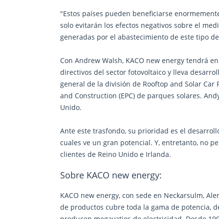
"Estos países pueden beneficiarse enormemente 
solo evitarán los efectos negativos sobre el me
generadas por el abastecimiento de este tipo d
Con Andrew Walsh, KACO new energy tendrá en e
directivos del sector fotovoltaico y lleva desar
general de la división de Rooftop and Solar Ca
and Construction (EPC) de parques solares. Andy 
Unido.
Ante este trasfondo, su prioridad es el desarr
cuales ve un gran potencial. Y, entretanto, no p
clientes de Reino Unido e Irlanda.
Sobre KACO new energy:
KACO new energy, con sede en Neckarsulm, Alema
de productos cubre toda la gama de potencia, d
producen megavatios de electricidad. Desde 199